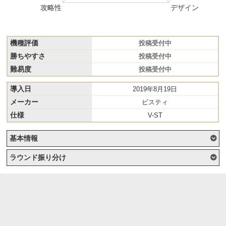
機種評価
投稿受付中
勝ちやすさ
投稿受付中
難易度
投稿受付中
導入日
2019年8月19日
メーカー
ビスティ
仕様
V-ST
基本情報
ラウンド振り分け