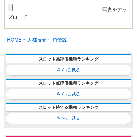
写真をアッ
プロード
HOME
»
大都技研
»
鮪伝説
スロット高評価機種ランキング
さらに見る
スロット低評価機種ランキング
さらに見る
スロット勝てる機種ランキング
さらに見る