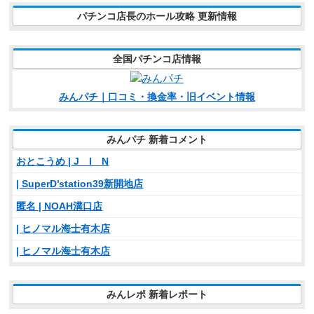
パチンコ店長のホール攻略 更新情報
全国パチンコ店情報
みんパチ｜口コミ・換金率・旧イベント情報
みんパチ 新着コメント
おとこうめ | J I N
| SuperD’station39新開地店
匿名 | NOAH溝口店
| ヒノマル海士有木店
| ヒノマル海士有木店
みんレポ 新着レポート