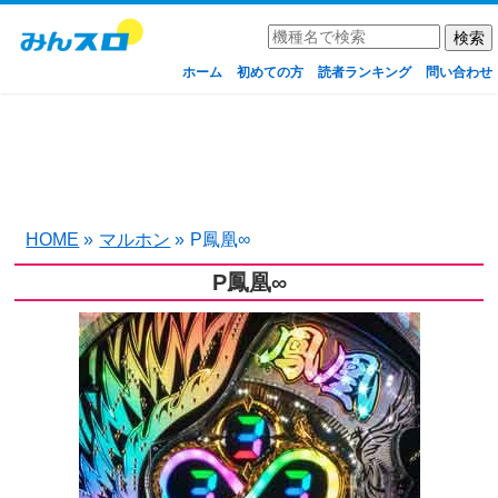
ホーム
初めての方
読者ランキング
問い合わせ
HOME
»
マルホン
»
P鳳凰∞
P鳳凰∞