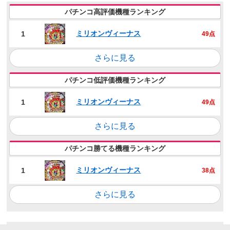
パチンコ高評価機種ランキング
ミリオンヴィーナス
1
49点
さらに見る
パチンコ低評価機種ランキング
ミリオンヴィーナス
1
49点
さらに見る
パチンコ勝てる機種ランキング
ミリオンヴィーナス
1
38点
さらに見る