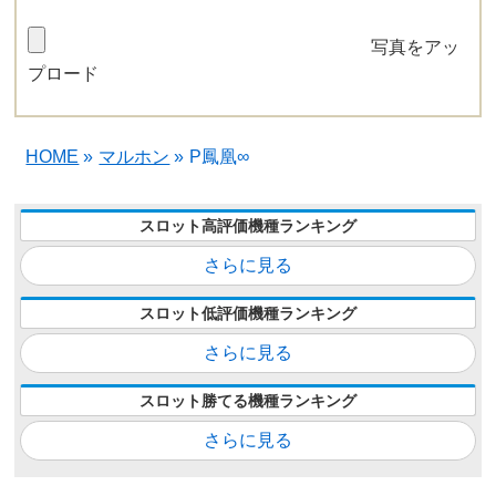
写真をアッ
プロード
HOME
»
マルホン
»
P鳳凰∞
スロット高評価機種ランキング
さらに見る
スロット低評価機種ランキング
さらに見る
スロット勝てる機種ランキング
さらに見る