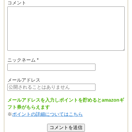
コメント
ニックネーム
*
メールアドレス
メールアドレスを入力しポイントを貯めるとamazonギ
フト券がもらえます
※
ポイントの詳細についてはこちら