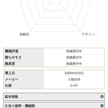
機種評価
投稿受付中
勝ちやすさ
投稿受付中
難易度
投稿受付中
導入日
2008年9月8日
メーカー
大都技研
仕様
A+RT
基本情報
大当り確率・機械割