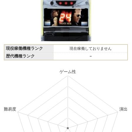
現役稼働機種ランク
現在稼働しておりません
歴代機種ランク
－