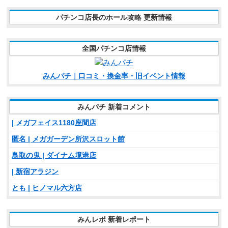
パチンコ店長のホール攻略 更新情報
全国パチンコ店情報
みんパチ｜口コミ・換金率・旧イベント情報
みんパチ 新着コメント
| メガフェイス1180座間店
匿名 | メガガーデン所沢スロット館
鳥取の鬼 | ダイナム境港店
| 新宿アラジン
とも | ヒノマル六方店
みんレポ 新着レポート