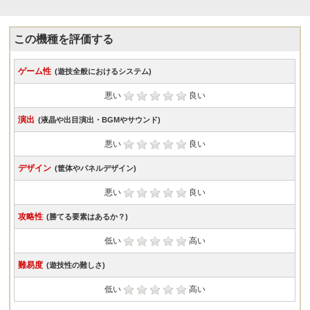
この機種を評価する
ゲーム性
(遊技全般におけるシステム)
悪い
良い
演出
(液晶や出目演出・BGMやサウンド)
悪い
良い
デザイン
(筐体やパネルデザイン)
悪い
良い
攻略性
(勝てる要素はあるか？)
低い
高い
難易度
(遊技性の難しさ)
低い
高い