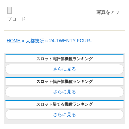
写真をアッ
プロード
HOME
»
大都技研
»
24‐TWENTY FOUR‐
スロット高評価機種ランキング
さらに見る
スロット低評価機種ランキング
さらに見る
スロット勝てる機種ランキング
さらに見る