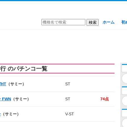
ホーム
初
行 のパチンコ一覧
HT
（サミー）
ST
 FWN
（サミー）
ST
74点
ン
（サミー）
V-ST