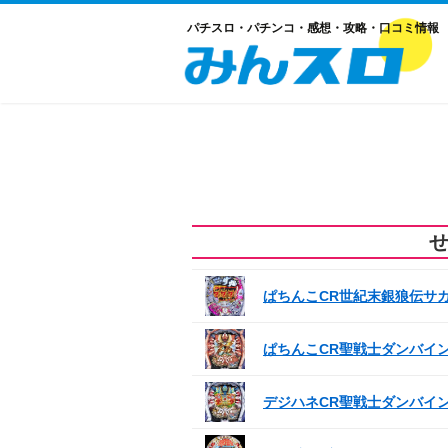
パチスロ・パチンコ・感想・攻略・口コミ情報
せ
ぱちんこCR世紀末銀狼伝サガ
ぱちんこCR聖戦士ダンバイン
デジハネCR聖戦士ダンバイ