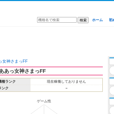
ホーム
初
っ女神さまっFF
Rああっ女神さまっFF
機種ランク
現在稼働しておりません
ランク
－