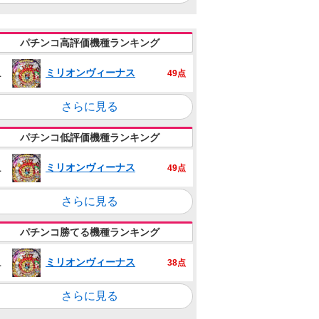
パチンコ高評価機種ランキング
ミリオンヴィーナス
1
49点
さらに見る
パチンコ低評価機種ランキング
ミリオンヴィーナス
1
49点
さらに見る
パチンコ勝てる機種ランキング
ミリオンヴィーナス
1
38点
さらに見る