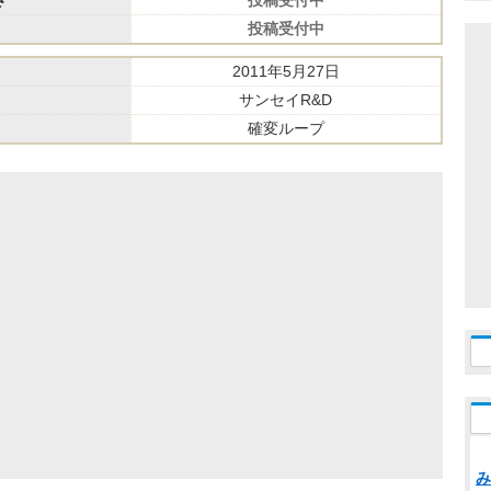
さ
投稿受付中
投稿受付中
2011年5月27日
サンセイR&D
確変ループ
み