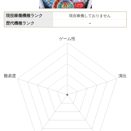
現役稼働機種ランク
現在稼働しておりません
歴代機種ランク
－