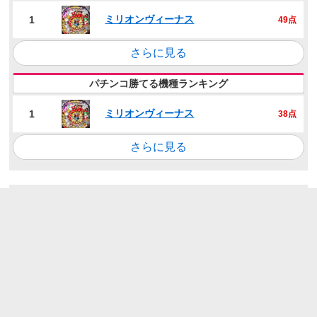
ミリオンヴィーナス
1
49点
さらに見る
パチンコ勝てる機種ランキング
ミリオンヴィーナス
1
38点
さらに見る