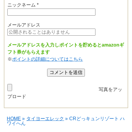
ニックネーム
*
メールアドレス
メールアドレスを入力しポイントを貯めるとamazonギ
フト券がもらえます
※
ポイントの詳細についてはこちら
写真をアッ
プロード
HOME
»
タイヨーエレック
»
CRどっキュンリゾート ハ
ワイへん