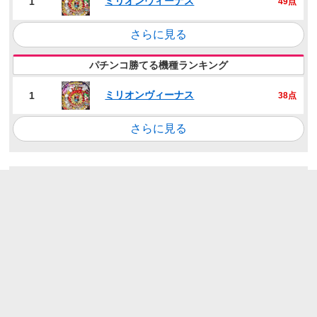
ミリオンヴィーナス
1
49点
さらに見る
パチンコ勝てる機種ランキング
ミリオンヴィーナス
1
38点
さらに見る