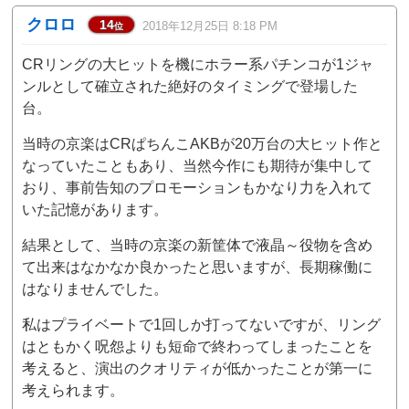
クロロ
14
2018年12月25日 8:18 PM
位
CRリングの大ヒットを機にホラー系パチンコが1ジャ
ンルとして確立された絶好のタイミングで登場した
台。
当時の京楽はCRぱちんこAKBが20万台の大ヒット作と
なっていたこともあり、当然今作にも期待が集中して
おり、事前告知のプロモーションもかなり力を入れて
いた記憶があります。
結果として、当時の京楽の新筐体で液晶～役物を含め
て出来はなかなか良かったと思いますが、長期稼働に
はなりませんでした。
私はプライベートで1回しか打ってないですが、リング
はともかく呪怨よりも短命で終わってしまったことを
考えると、演出のクオリティが低かったことが第一に
考えられます。