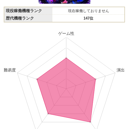
現役稼働機種ランク
現在稼働しておりません
歴代機種ランク
147位