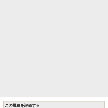
この機種を評価する