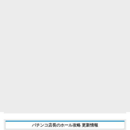
パチンコ店長のホール攻略 更新情報