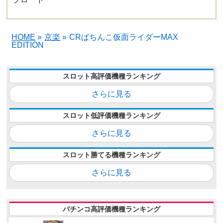
HOME
»
京楽
»
CRぱちんこ仮面ライダーMAX
EDITION
スロット高評価機種ランキング
さらに見る
スロット低評価機種ランキング
さらに見る
スロット勝てる機種ランキング
さらに見る
パチンコ高評価機種ランキング