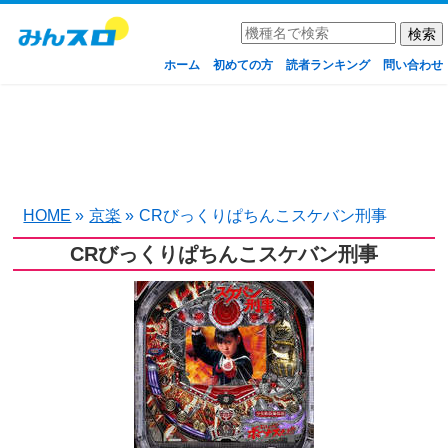
ホーム
初めての方
読者ランキング
問い合わせ
HOME
»
京楽
»
CRびっくりぱちんこスケバン刑事
CRびっくりぱちんこスケバン刑事