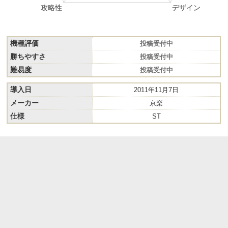
機種評価
投稿受付中
勝ちやすさ
投稿受付中
難易度
投稿受付中
導入日
2011年11月7日
メーカー
京楽
仕様
ST