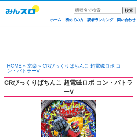
ホーム
初めての方
読者ランキング
問い合わせ
HOME
»
京楽
»
CRびっくりぱちんこ 超電磁ロボ コ
ン・バトラーV
CRびっくりぱちんこ 超電磁ロボ コン・バトラ
ーV