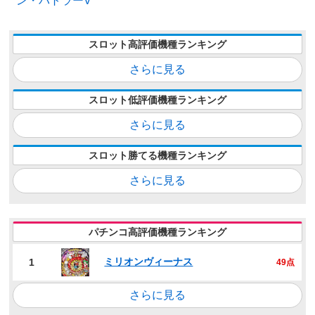
ン・バトラーV
スロット高評価機種ランキング
さらに見る
スロット低評価機種ランキング
さらに見る
スロット勝てる機種ランキング
さらに見る
パチンコ高評価機種ランキング
ミリオンヴィーナス
1
49点
さらに見る