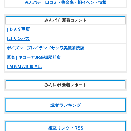
みんパチ｜口コミ・換金率・旧イベント情報
みんパチ 新着コメント
| ＤＡＳ蕨店
| オリンパス
ポイズン | プレイランドサンワ美濃加茂店
匿名 | キコーナJR高槻駅前店
| ＭＧＭ八街榎戸店
みんレポ 新着レポート
読者ランキング
相互リンク・RSS