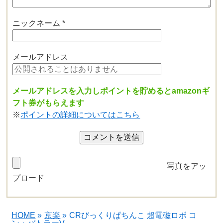
ニックネーム
*
メールアドレス
メールアドレスを入力しポイントを貯めるとamazonギ
フト券がもらえます
※
ポイントの詳細についてはこちら
写真をアッ
プロード
HOME
»
京楽
»
CRびっくりぱちんこ 超電磁ロボ コ