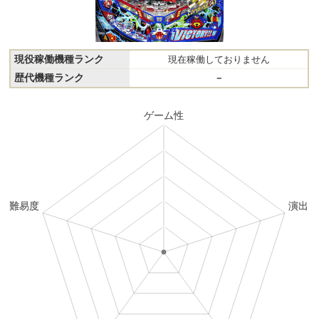
現役稼働機種ランク
現在稼働しておりません
歴代機種ランク
－