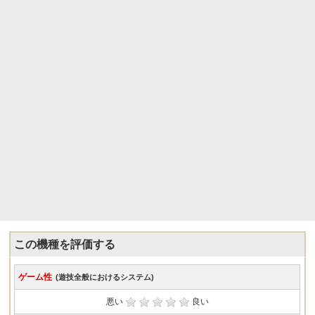
この機種を評価する
ゲーム性
(遊技全般におけるシステム)
悪い
良い