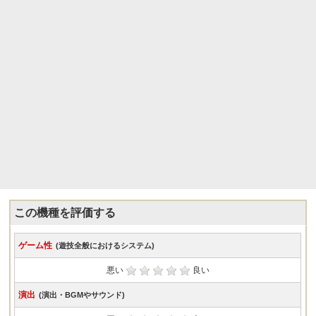
この機種を評価する
ゲーム性
(遊技全般におけるシステム)
悪い
良い
演出
(演出・BGMやサウンド)