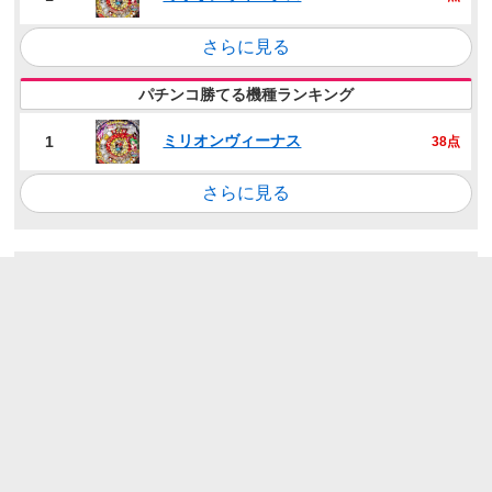
さらに見る
パチンコ勝てる機種ランキング
ミリオンヴィーナス
1
38点
さらに見る