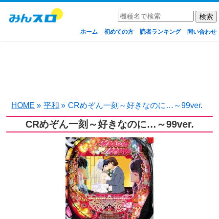
ホーム
初めての方
読者ランキング
問い合わせ
HOME
»
平和
»
CRめぞん一刻～好きなのに…～99ver.
CRめぞん一刻～好きなのに…～99ver.