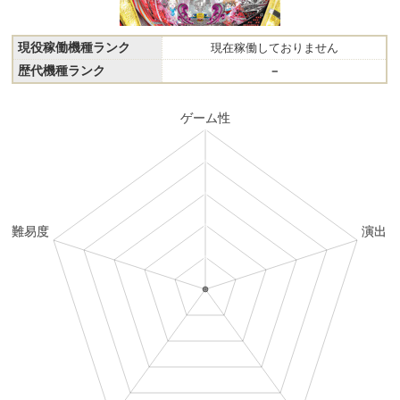
現役稼働機種ランク
現在稼働しておりません
歴代機種ランク
－