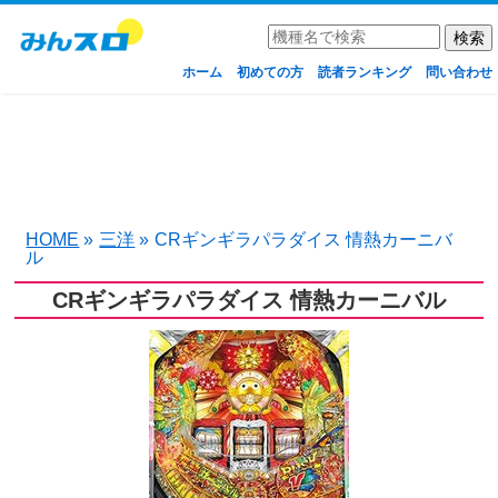
ホーム
初めての方
読者ランキング
問い合わせ
HOME
»
三洋
»
CRギンギラパラダイス 情熱カーニバ
ル
CRギンギラパラダイス 情熱カーニバル