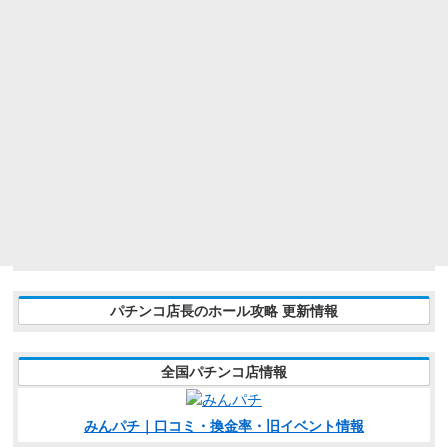
パチンコ店長のホール攻略 更新情報
全国パチンコ店情報
みんパチ｜口コミ・換金率・旧イベント情報