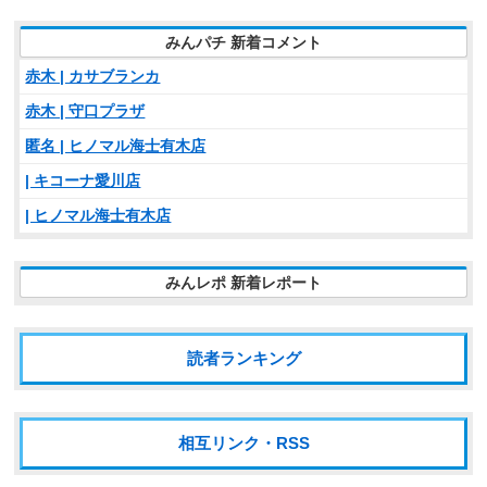
みんパチ 新着コメント
赤木 | カサブランカ
赤木 | 守口プラザ
匿名 | ヒノマル海士有木店
| キコーナ愛川店
| ヒノマル海士有木店
みんレポ 新着レポート
読者ランキング
相互リンク・RSS