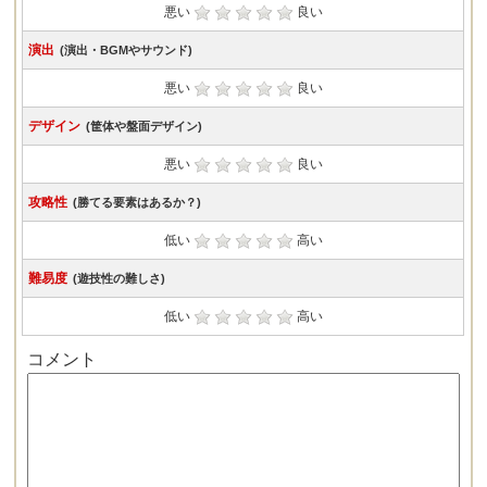
悪い
良い
演出
(演出・BGMやサウンド)
悪い
良い
デザイン
(筐体や盤面デザイン)
悪い
良い
攻略性
(勝てる要素はあるか？)
低い
高い
難易度
(遊技性の難しさ)
低い
高い
コメント