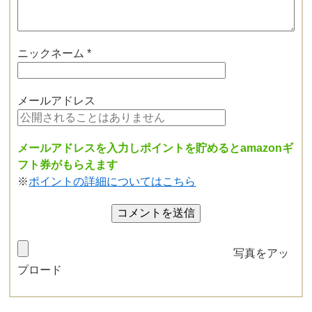
ニックネーム
*
メールアドレス
メールアドレスを入力しポイントを貯めるとamazonギ
フト券がもらえます
※
ポイントの詳細についてはこちら
写真をアッ
プロード