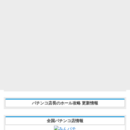
パチンコ店長のホール攻略 更新情報
全国パチンコ店情報