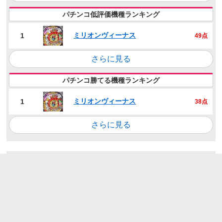
パチンコ低評価機種ランキング
ミリオンヴィーナス
1
49点
さらに見る
パチンコ勝てる機種ランキング
ミリオンヴィーナス
1
38点
さらに見る