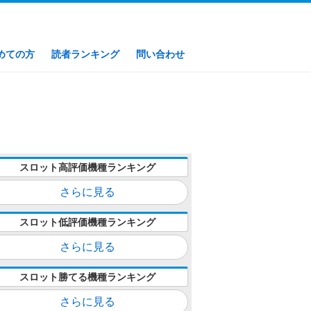
めての方
読者ランキング
問い合わせ
スロット高評価機種ランキング
さらに見る
スロット低評価機種ランキング
さらに見る
スロット勝てる機種ランキング
さらに見る