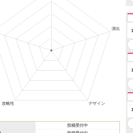
投稿受付中