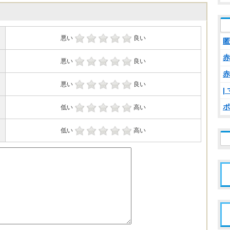
悪い
良い
匿
赤
悪い
良い
赤
悪い
良い
|
ポ
低い
高い
低い
高い