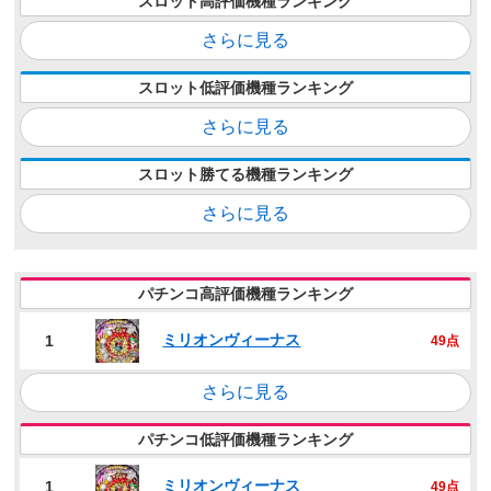
スロット高評価機種ランキング
さらに見る
スロット低評価機種ランキング
さらに見る
スロット勝てる機種ランキング
さらに見る
パチンコ高評価機種ランキング
ミリオンヴィーナス
1
49点
さらに見る
パチンコ低評価機種ランキング
ミリオンヴィーナス
1
49点