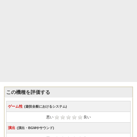
この機種を評価する
ゲーム性
(遊技全般におけるシステム)
悪い
良い
演出
(演出・BGMやサウンド)