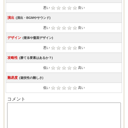
悪い
良い
演出
(演出・BGMやサウンド)
悪い
良い
デザイン
(筐体や盤面デザイン)
悪い
良い
攻略性
(勝てる要素はあるか？)
低い
高い
難易度
(遊技性の難しさ)
低い
高い
コメント