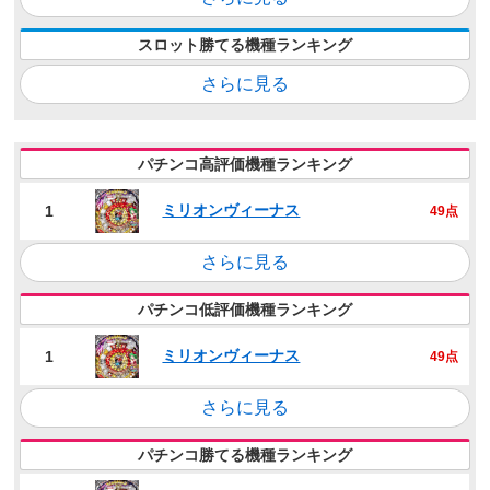
スロット勝てる機種ランキング
さらに見る
パチンコ高評価機種ランキング
ミリオンヴィーナス
1
49点
さらに見る
パチンコ低評価機種ランキング
ミリオンヴィーナス
1
49点
さらに見る
パチンコ勝てる機種ランキング