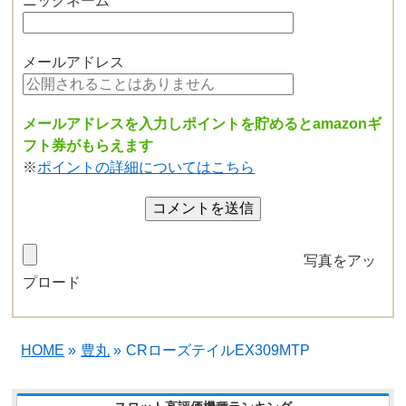
ニックネーム
*
メールアドレス
メールアドレスを入力しポイントを貯めるとamazonギ
フト券がもらえます
※
ポイントの詳細についてはこちら
写真をアッ
プロード
HOME
»
豊丸
»
CRローズテイルEX309MTP