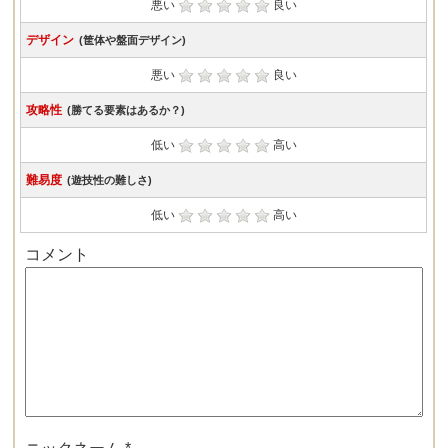
悪い
良い
デザイン
(筐体や盤面デザイン)
悪い
良い
攻略性
(勝てる要素はあるか？)
低い
高い
難易度
(遊技性の難しさ)
低い
高い
コメント