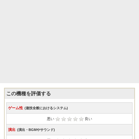
この機種を評価する
ゲーム性
(遊技全般におけるシステム)
悪い
良い
演出
(演出・BGMやサウンド)