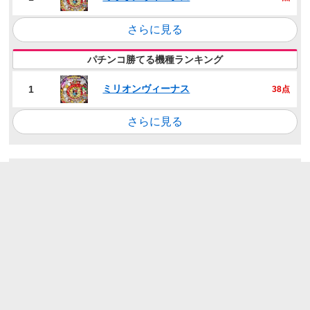
さらに見る
パチンコ勝てる機種ランキング
ミリオンヴィーナス
1
38点
さらに見る