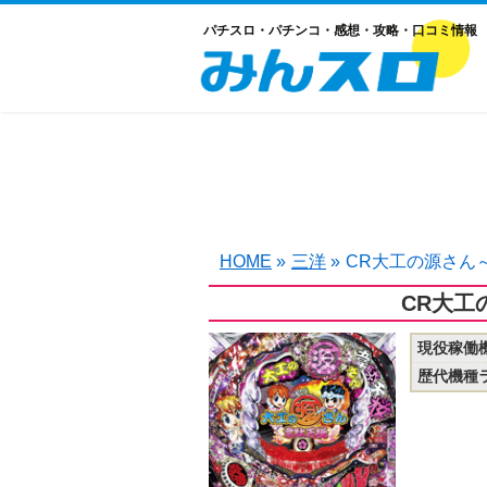
パチスロ・パチンコ・感想・攻略・口コミ情報
HOME
»
三洋
»
CR大工の源さん
CR大工
現役稼働
歴代機種