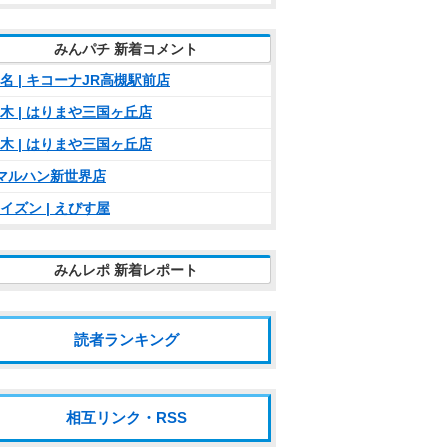
みんパチ 新着コメント
名 | キコーナJR高槻駅前店
木 | はりまや三国ヶ丘店
木 | はりまや三国ヶ丘店
 マルハン新世界店
イズン | えびす屋
みんレポ 新着レポート
読者ランキング
相互リンク・RSS