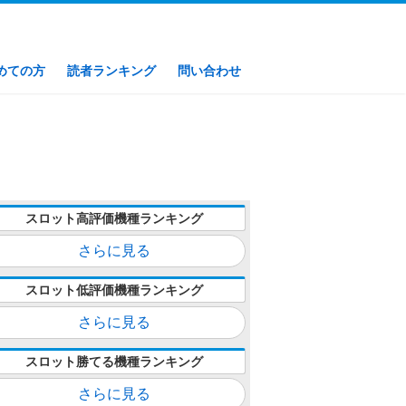
めての方
読者ランキング
問い合わせ
スロット高評価機種ランキング
さらに見る
スロット低評価機種ランキング
さらに見る
スロット勝てる機種ランキング
さらに見る