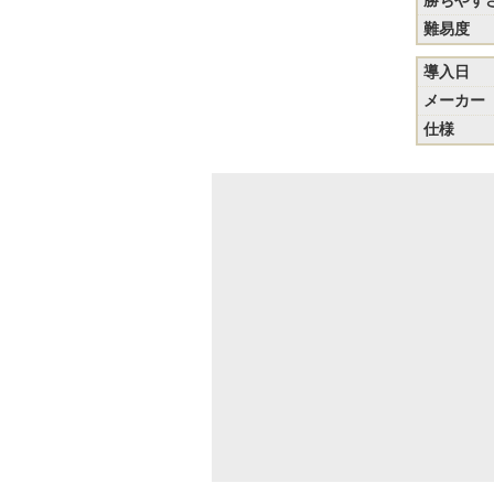
勝ちやす
難易度
導入日
メーカー
仕様