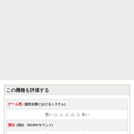
この機種を評価する
ゲーム性
(遊技全般におけるシステム)
悪い
良い
演出
(演出・BGMやサウンド)