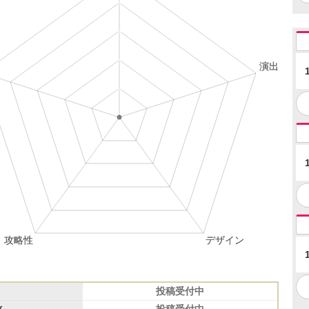
投稿受付中