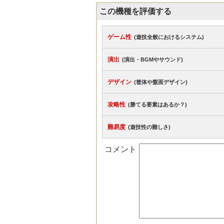
この機種を評価する
ゲーム性
(遊技全般におけるシステム)
演出
(演出・BGMやサウンド)
デザイン
(筐体や盤面デザイン)
攻略性
(勝てる要素はあるか？)
難易度
(遊技性の難しさ)
コメント