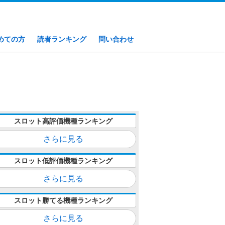
めての方
読者ランキング
問い合わせ
スロット高評価機種ランキング
さらに見る
スロット低評価機種ランキング
さらに見る
スロット勝てる機種ランキング
さらに見る