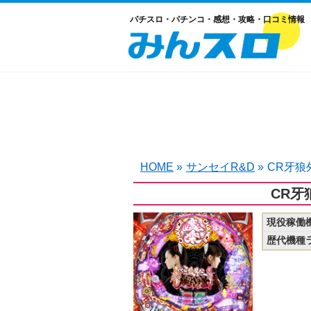
パチスロ・パチンコ・感想・攻略・口コミ情報
HOME
»
サンセイR&D
»
CR牙狼
CR牙
現役稼働
歴代機種