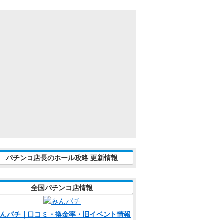
パチンコ店長のホール攻略 更新情報
全国パチンコ店情報
んパチ｜口コミ・換金率・旧イベント情報