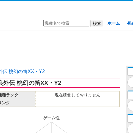
ホーム
初
外伝 桃幻の笛XX・Y2
狼外伝 桃幻の笛XX・Y2
機種ランク
現在稼働しておりません
ランク
－