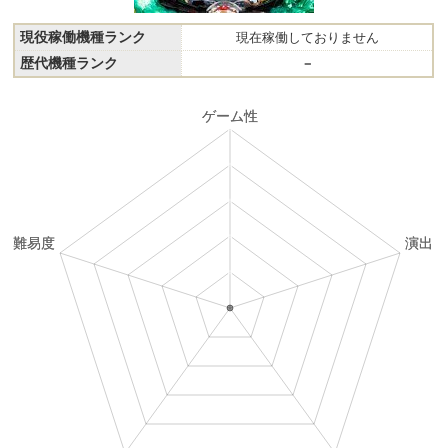
現役稼働機種ランク
現在稼働しておりません
歴代機種ランク
－