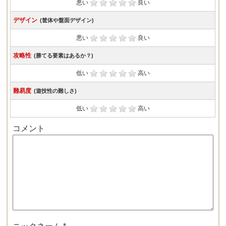
悪い
良い
デザイン
(筐体や盤面デザイン)
悪い
良い
攻略性
(勝てる要素はあるか？)
低い
高い
難易度
(遊技性の難しさ)
低い
高い
コメント