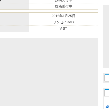
さ
投稿受付中
投稿受付中
2016年1月25日
サンセイR&D
V-ST
み