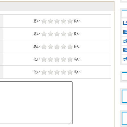
悪い
良い
|
匿
悪い
良い
ポ
悪い
良い
匿
ポ
低い
高い
低い
高い