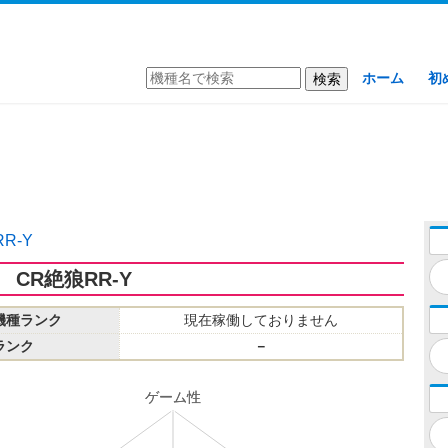
ホーム
初
R‐Y
CR絶狼RR‐Y
機種ランク
現在稼働しておりません
ランク
－