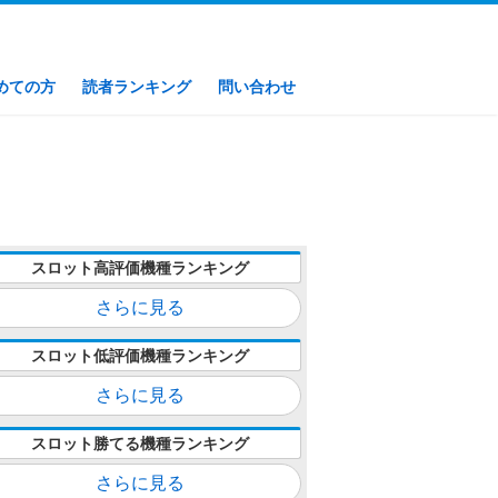
めての方
読者ランキング
問い合わせ
スロット高評価機種ランキング
さらに見る
スロット低評価機種ランキング
さらに見る
スロット勝てる機種ランキング
さらに見る