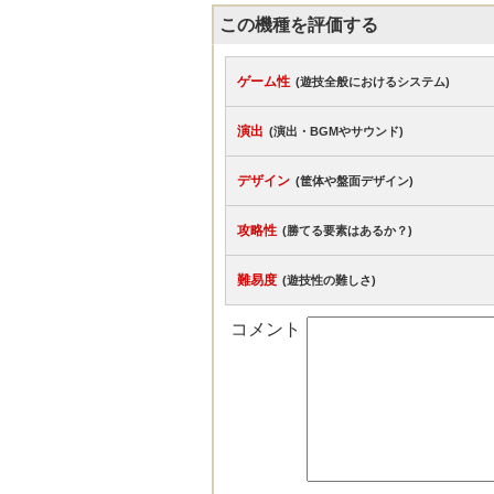
この機種を評価する
ゲーム性
(遊技全般におけるシステム)
演出
(演出・BGMやサウンド)
デザイン
(筐体や盤面デザイン)
攻略性
(勝てる要素はあるか？)
難易度
(遊技性の難しさ)
コメント