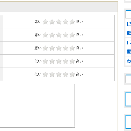
悪い
良い
|
匿
悪い
良い
|
悪い
良い
匿
わ
低い
高い
低い
高い