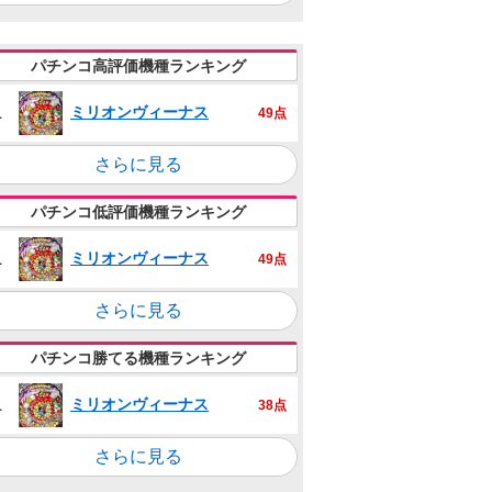
パチンコ高評価機種ランキング
ミリオンヴィーナス
1
49点
さらに見る
パチンコ低評価機種ランキング
ミリオンヴィーナス
1
49点
さらに見る
パチンコ勝てる機種ランキング
ミリオンヴィーナス
1
38点
さらに見る