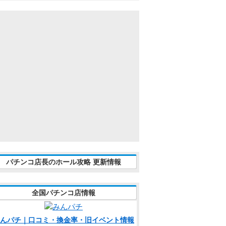
パチンコ店長のホール攻略 更新情報
全国パチンコ店情報
んパチ｜口コミ・換金率・旧イベント情報