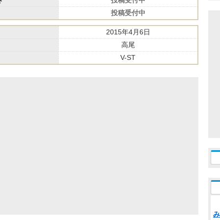
さ
投稿受付中
投稿受付中
2015年4月6日
高尾
V-ST
み