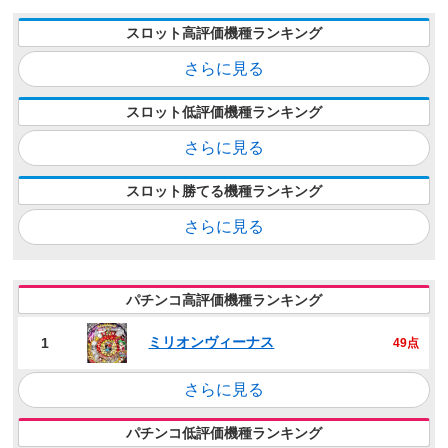
スロット高評価機種ランキング
さらに見る
スロット低評価機種ランキング
さらに見る
スロット勝てる機種ランキング
さらに見る
パチンコ高評価機種ランキング
ミリオンヴィーナス
1
49点
さらに見る
パチンコ低評価機種ランキング