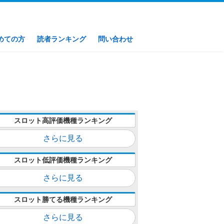
めての方
読者ランキング
問い合わせ
スロット高評価機種ランキング
さらに見る
スロット低評価機種ランキング
さらに見る
スロット勝てる機種ランキング
さらに見る