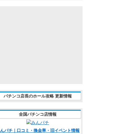
パチンコ店長のホール攻略 更新情報
全国パチンコ店情報
んパチ｜口コミ・換金率・旧イベント情報