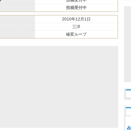
さ
投稿受付中
投稿受付中
2010年12月1日
三洋
確変ループ
み