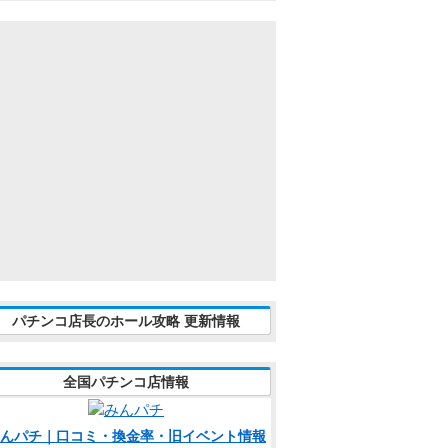
パチンコ店長のホール攻略 更新情報
全国パチンコ店情報
んパチ｜口コミ・換金率・旧イベント情報