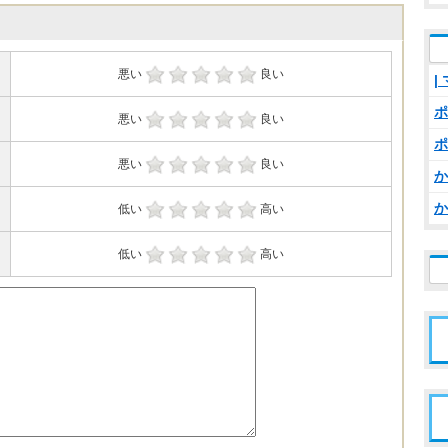
悪い
良い
|
ポ
悪い
良い
ポ
悪い
良い
か
か
低い
高い
低い
高い