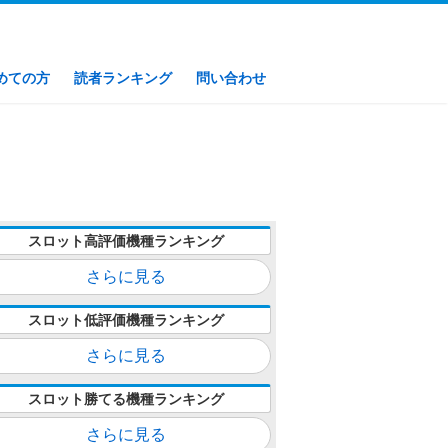
めての方
読者ランキング
問い合わせ
スロット高評価機種ランキング
さらに見る
スロット低評価機種ランキング
さらに見る
スロット勝てる機種ランキング
さらに見る