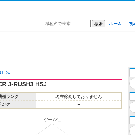
ホーム
初
3 HSJ
CR J‐RUSH3 HSJ
機種ランク
現在稼働しておりません
ランク
－