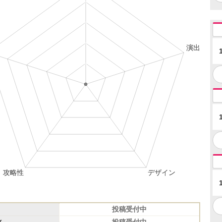
投稿受付中