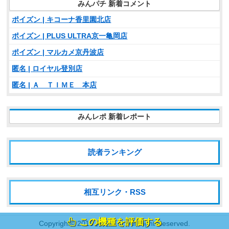
みんパチ 新着コメント
ポイズン | キコーナ香里園北店
ポイズン | PLUS ULTRA京一亀岡店
ポイズン | マルカメ京丹波店
匿名 | ロイヤル登別店
匿名 | Ａ ＴＩＭＥ 本店
みんレポ 新着レポート
読者ランキング
相互リンク・RSS
この機種を評価する
Copyright© 2018 みんスロ. All Right Reserved.