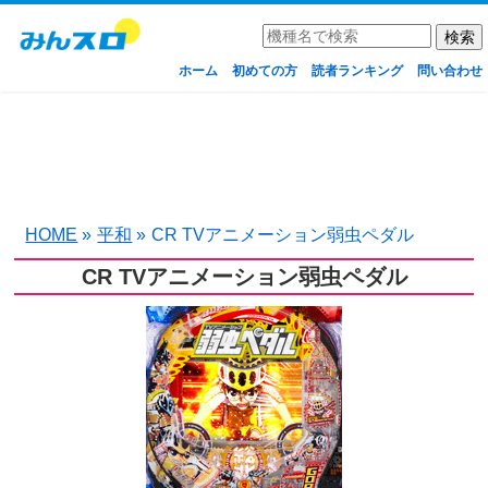
ホーム
初めての方
読者ランキング
問い合わせ
HOME
»
平和
»
CR TVアニメーション弱虫ペダル
CR TVアニメーション弱虫ペダル