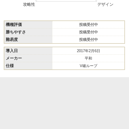
機種評価
投稿受付中
勝ちやすさ
投稿受付中
難易度
投稿受付中
導入日
2017年2月6日
メーカー
平和
仕様
V確ループ