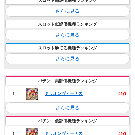
スロット高評価機種ランキング
さらに見る
スロット低評価機種ランキング
さらに見る
スロット勝てる機種ランキング
さらに見る
パチンコ高評価機種ランキング
ミリオンヴィーナス
1
49点
さらに見る
パチンコ低評価機種ランキング
ミリオンヴィーナス
1
49点