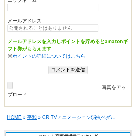
ニックネーム
*
メールアドレス
メールアドレスを入力しポイントを貯めるとamazonギ
フト券がもらえます
※
ポイントの詳細についてはこちら
写真をアッ
プロード
HOME
»
平和
»
CR TVアニメーション弱虫ペダル