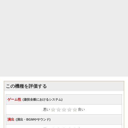
この機種を評価する
ゲーム性
(遊技全般におけるシステム)
悪い
良い
演出
(演出・BGMやサウンド)