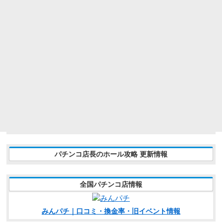
パチンコ店長のホール攻略 更新情報
全国パチンコ店情報
みんパチ｜口コミ・換金率・旧イベント情報