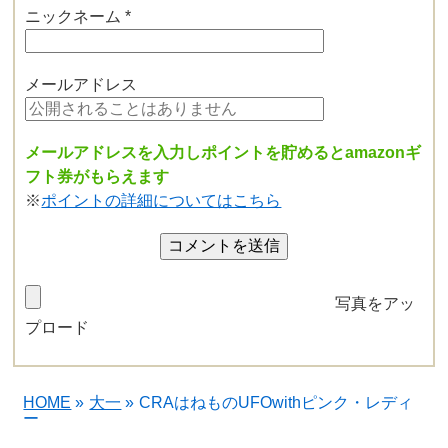
ニックネーム
*
メールアドレス
メールアドレスを入力しポイントを貯めるとamazonギ
フト券がもらえます
※
ポイントの詳細についてはこちら
写真をアッ
プロード
HOME
»
大一
»
CRAはねものUFOwithピンク・レディ
ー