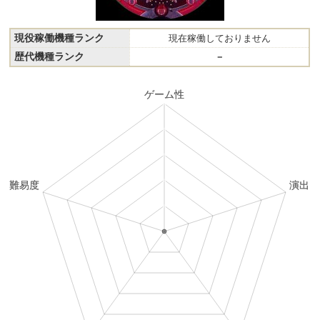
現役稼働機種ランク
現在稼働しておりません
歴代機種ランク
－