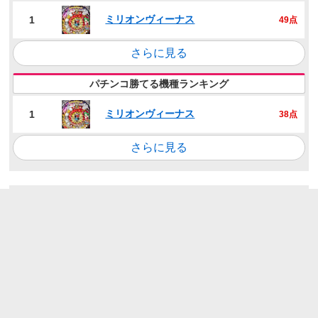
ミリオンヴィーナス
1
49点
さらに見る
パチンコ勝てる機種ランキング
ミリオンヴィーナス
1
38点
さらに見る