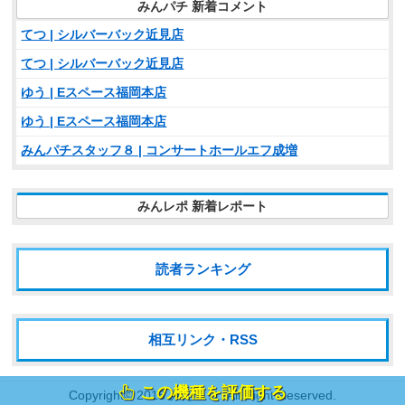
みんパチ 新着コメント
てつ | シルバーバック近見店
てつ | シルバーバック近見店
ゆう | Eスペース福岡本店
ゆう | Eスペース福岡本店
みんパチスタッフ８ | コンサートホールエフ成増
みんレポ 新着レポート
読者ランキング
相互リンク・RSS
この機種を評価する
Copyright© 2018 みんスロ. All Right Reserved.