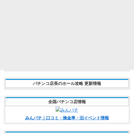
パチンコ店長のホール攻略 更新情報
全国パチンコ店情報
みんパチ｜口コミ・換金率・旧イベント情報