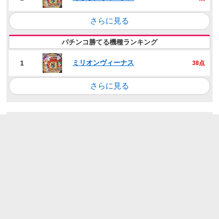
さらに見る
パチンコ勝てる機種ランキング
ミリオンヴィーナス
1
38点
さらに見る