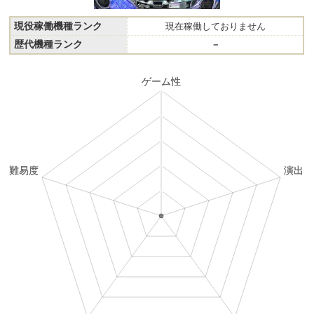
現役稼働機種ランク
現在稼働しておりません
歴代機種ランク
－