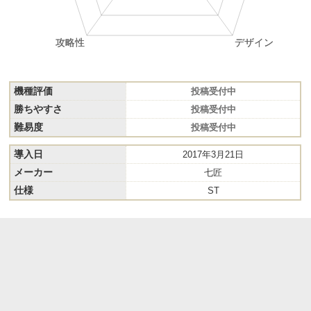
機種評価
投稿受付中
勝ちやすさ
投稿受付中
難易度
投稿受付中
導入日
2017年3月21日
メーカー
七匠
仕様
ST