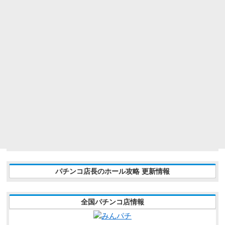
パチンコ店長のホール攻略 更新情報
全国パチンコ店情報