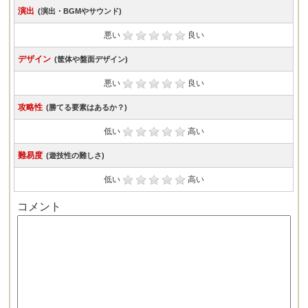
演出
(演出・BGMやサウンド)
悪い
良い
デザイン
(筐体や盤面デザイン)
悪い
良い
攻略性
(勝てる要素はあるか？)
低い
高い
難易度
(遊技性の難しさ)
低い
高い
コメント