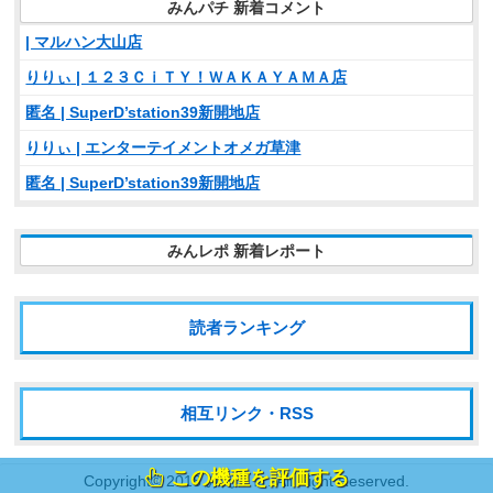
みんパチ 新着コメント
| マルハン大山店
りりぃ | １２３ＣｉＴＹ！ＷＡＫＡＹＡＭＡ店
匿名 | SuperD’station39新開地店
りりぃ | エンターテイメントオメガ草津
匿名 | SuperD’station39新開地店
みんレポ 新着レポート
読者ランキング
相互リンク・RSS
この機種を評価する
Copyright© 2018 みんスロ. All Right Reserved.