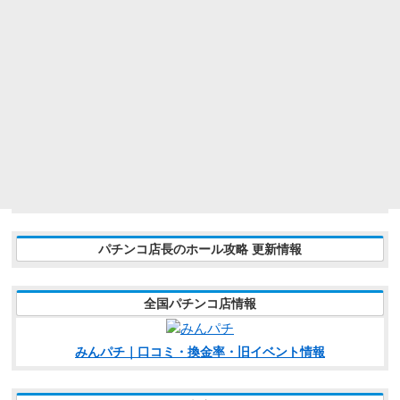
パチンコ店長のホール攻略 更新情報
全国パチンコ店情報
みんパチ｜口コミ・換金率・旧イベント情報