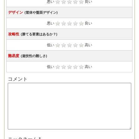
悪い
良い
デザイン
(筐体や盤面デザイン)
悪い
良い
攻略性
(勝てる要素はあるか？)
低い
高い
難易度
(遊技性の難しさ)
低い
高い
コメント