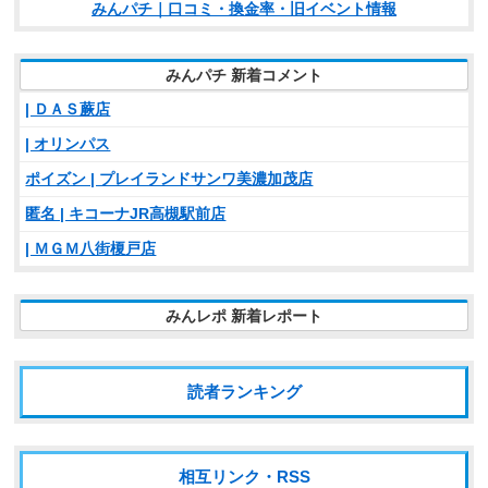
みんパチ｜口コミ・換金率・旧イベント情報
みんパチ 新着コメント
| ＤＡＳ蕨店
| オリンパス
ポイズン | プレイランドサンワ美濃加茂店
匿名 | キコーナJR高槻駅前店
| ＭＧＭ八街榎戸店
みんレポ 新着レポート
読者ランキング
相互リンク・RSS