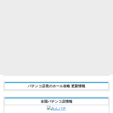
パチンコ店長のホール攻略 更新情報
全国パチンコ店情報