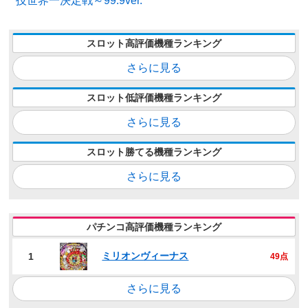
技世界一決定戦～99.9ver.
スロット高評価機種ランキング
さらに見る
スロット低評価機種ランキング
さらに見る
スロット勝てる機種ランキング
さらに見る
パチンコ高評価機種ランキング
ミリオンヴィーナス
1
49点
さらに見る