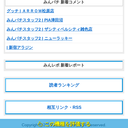
みんパチ 新着コメント
グッチ | ＡＲＲＯＷ松原店
みんパチスタッフ2 | PIA津田沼
みんパチスタッフ2 | ザシティベルシティ雑色店
みんパチスタッフ2 | ニューラッキー
| 新宿アラジン
みんレポ 新着レポート
読者ランキング
相互リンク・RSS
この機種を評価する
Copyright© 2018 みんスロ. All Right Reserved.