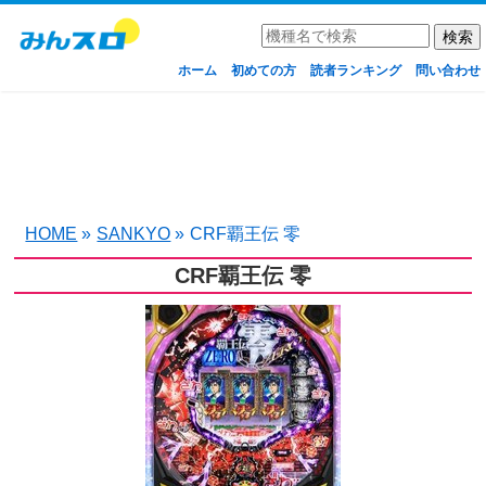
ホーム
初めての方
読者ランキング
問い合わせ
HOME
»
SANKYO
»
CRF覇王伝 零
CRF覇王伝 零