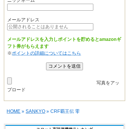
ニックネーム
*
メールアドレス
メールアドレスを入力しポイントを貯めるとamazonギ
フト券がもらえます
※
ポイントの詳細についてはこちら
写真をアッ
プロード
HOME
»
SANKYO
»
CRF覇王伝 零