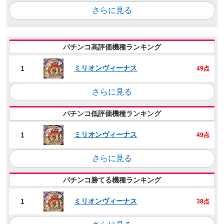
さらに見る
パチンコ高評価機種ランキング
ミリオンヴィーナス
1
49点
さらに見る
パチンコ低評価機種ランキング
ミリオンヴィーナス
1
49点
さらに見る
パチンコ勝てる機種ランキング
ミリオンヴィーナス
1
38点