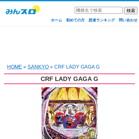
ホーム
初めての方
読者ランキング
問い合わせ
HOME
»
SANKYO
»
CRF LADY GAGA G
CRF LADY GAGA G