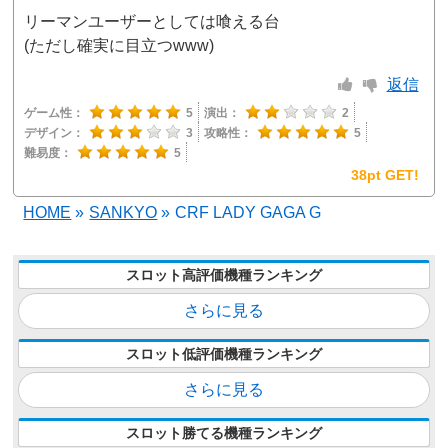
リーマンユーザーとしては喰える台
(ただし確実に目立つwww)
返信
ゲーム性：
5
演出：
2
デザイン：
3
攻略性：
5
難易度：
5
38pt GET!
HOME
»
SANKYO
»
CRF LADY GAGA G
スロット高評価機種ランキング
さらに見る
スロット低評価機種ランキング
さらに見る
スロット勝てる機種ランキング