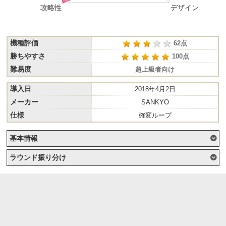
機種評価
62点
勝ちやすさ
100点
難易度
超上級者向け
導入日
2018年4月2日
メーカー
SANKYO
仕様
確変ループ
基本情報
ラウンド振り分け