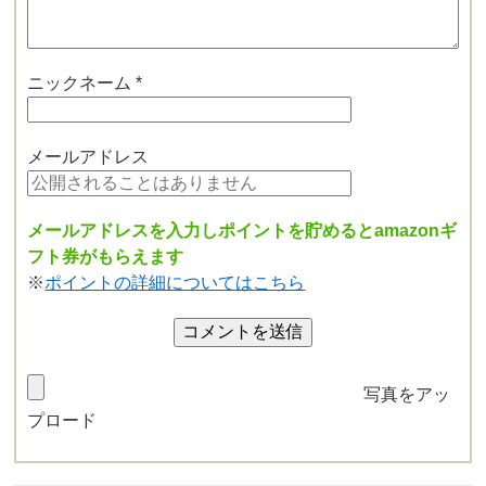
ニックネーム
*
メールアドレス
メールアドレスを入力しポイントを貯めるとamazonギ
フト券がもらえます
※
ポイントの詳細についてはこちら
写真をアッ
プロード