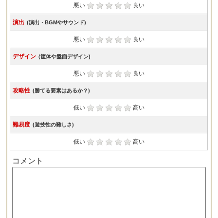
悪い
良い
演出
(演出・BGMやサウンド)
悪い
良い
デザイン
(筐体や盤面デザイン)
悪い
良い
攻略性
(勝てる要素はあるか？)
低い
高い
難易度
(遊技性の難しさ)
低い
高い
コメント