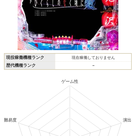
現役稼働機種ランク
現在稼働しておりません
歴代機種ランク
－