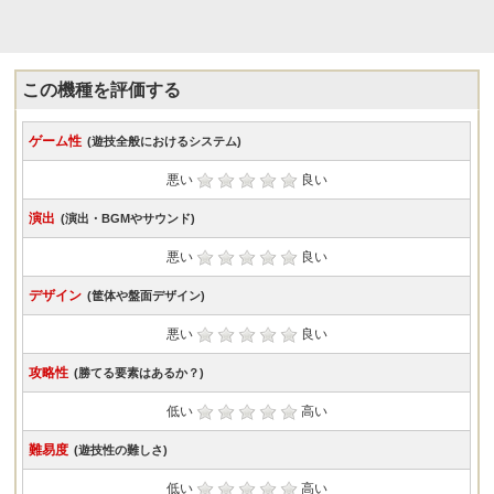
この機種を評価する
ゲーム性
(遊技全般におけるシステム)
悪い
良い
演出
(演出・BGMやサウンド)
悪い
良い
デザイン
(筐体や盤面デザイン)
悪い
良い
攻略性
(勝てる要素はあるか？)
低い
高い
難易度
(遊技性の難しさ)
低い
高い