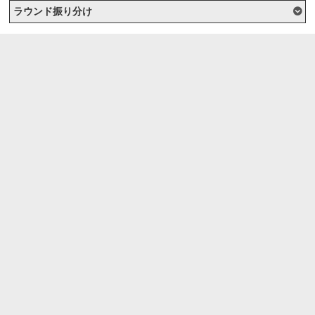
ラウンド振り分け