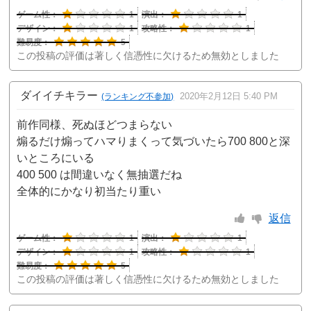
ゲーム性：
1
演出：
1
デザイン：
1
攻略性：
1
難易度：
5
この投稿の評価は著しく信憑性に欠けるため無効としました
ダイイチキラー
2020年2月12日 5:40 PM
(ランキング不参加)
前作同様、死ぬほどつまらない
煽るだけ煽ってハマりまくって気づいたら700 800と深
いところにいる
400 500 は間違いなく無抽選だね
全体的にかなり初当たり重い
返信
ゲーム性：
1
演出：
1
デザイン：
1
攻略性：
1
難易度：
5
この投稿の評価は著しく信憑性に欠けるため無効としました