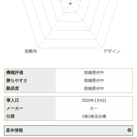
機種評価
投稿受付中
勝ちやすさ
投稿受付中
難易度
投稿受付中
導入日
2020年1月6日
メーカー
大一
仕様
1種2種混合機
基本情報