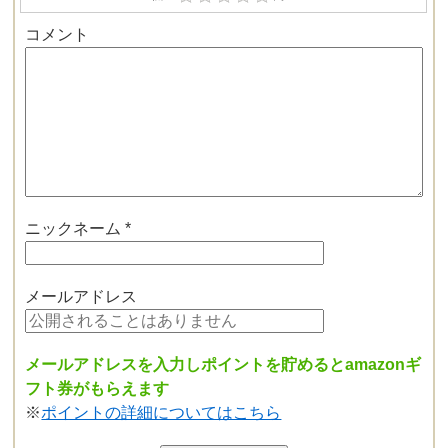
コメント
ニックネーム
*
メールアドレス
メールアドレスを入力しポイントを貯めるとamazonギ
フト券がもらえます
※
ポイントの詳細についてはこちら