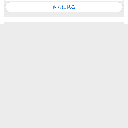
さらに見る