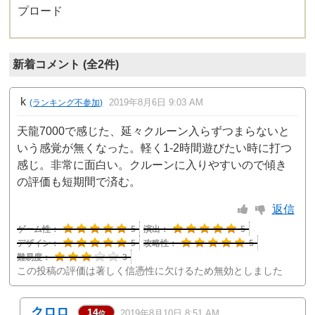
プロード
新着コメント (全2件)
k
2019年8月6日 9:03 AM
(ランキング不参加)
天龍7000で感じた、延々クルーン入らずつまらないと
いう感覚が無くなった。軽く1-2時間遊びたい時に打つ
感じ。非常に面白い。クルーンに入りやすいので傾き
の評価も短期間で済む。
返信
ゲーム性：
5
演出：
5
デザイン：
5
攻略性：
5
難易度：
3
この投稿の評価は著しく信憑性に欠けるため無効としました
クロロ
14
2019年8月10日 8:51 AM
位