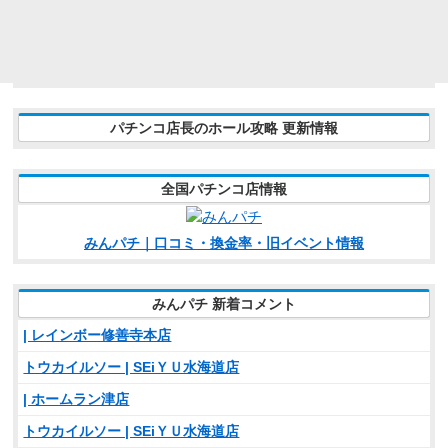
パチンコ店長のホール攻略 更新情報
全国パチンコ店情報
みんパチ｜口コミ・換金率・旧イベント情報
みんパチ 新着コメント
| レインボー修善寺本店
トウカイルソー | SEiＹＵ水海道店
| ホームラン津店
トウカイルソー | SEiＹＵ水海道店