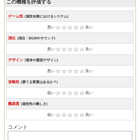
この機種を評価する
ゲーム性
(遊技全般におけるシステム)
悪い
良い
演出
(演出・BGMやサウンド)
悪い
良い
デザイン
(筐体や盤面デザイン)
悪い
良い
攻略性
(勝てる要素はあるか？)
低い
高い
難易度
(遊技性の難しさ)
低い
高い
コメント