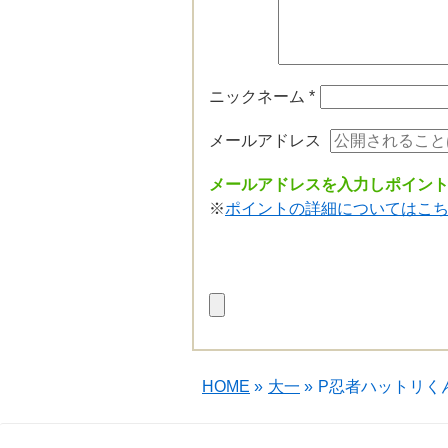
ニックネーム
*
メールアドレス
メールアドレスを入力しポイント
※
ポイントの詳細についてはこ
HOME
»
大一
»
P忍者ハットリく