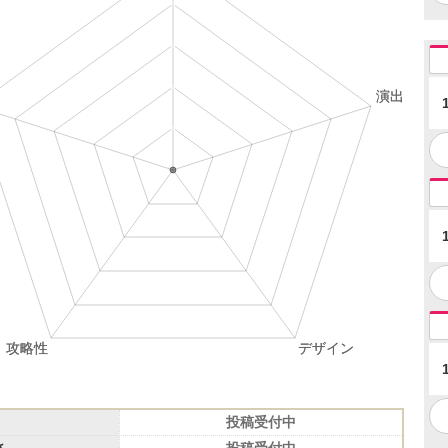
投稿受付中