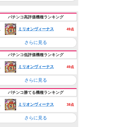
パチンコ高評価機種ランキング
ミリオンヴィーナス
1
49点
さらに見る
パチンコ低評価機種ランキング
ミリオンヴィーナス
1
49点
さらに見る
パチンコ勝てる機種ランキング
ミリオンヴィーナス
1
38点
さらに見る