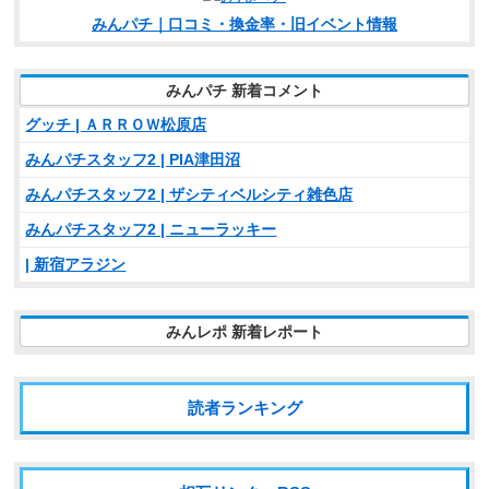
みんパチ｜口コミ・換金率・旧イベント情報
みんパチ 新着コメント
グッチ | ＡＲＲＯＷ松原店
みんパチスタッフ2 | PIA津田沼
みんパチスタッフ2 | ザシティベルシティ雑色店
みんパチスタッフ2 | ニューラッキー
| 新宿アラジン
みんレポ 新着レポート
読者ランキング