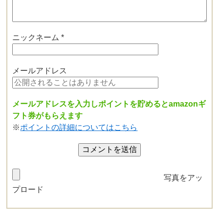
ニックネーム
*
メールアドレス
メールアドレスを入力しポイントを貯めるとamazonギ
フト券がもらえます
※
ポイントの詳細についてはこちら
写真をアッ
プロード