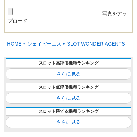
写真をアッ
プロード
HOME
»
ジェイピーエス
»
SLOT WONDER AGENTS
スロット高評価機種ランキング
さらに見る
スロット低評価機種ランキング
さらに見る
スロット勝てる機種ランキング
さらに見る