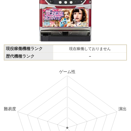
現役稼働機種ランク
現在稼働しておりません
歴代機種ランク
－