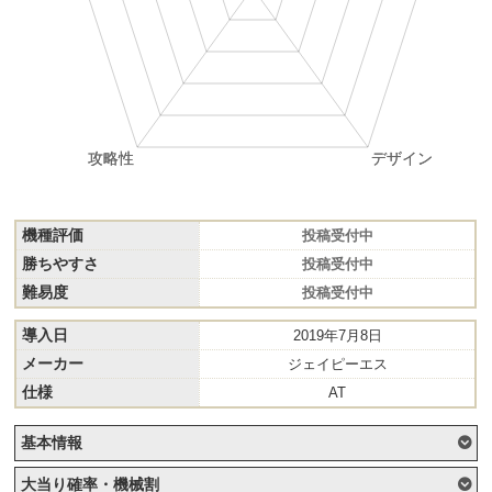
機種評価
投稿受付中
勝ちやすさ
投稿受付中
難易度
投稿受付中
導入日
2019年7月8日
メーカー
ジェイピーエス
仕様
AT
基本情報
大当り確率・機械割