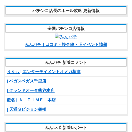
パチンコ店長のホール攻略 更新情報
全国パチンコ店情報
みんパチ｜口コミ・換金率・旧イベント情報
みんパチ 新着コメント
りりぃ | エンターテイメントオメガ草津
| ベガスベガス千里店
| グランドオータ熊谷本店
匿名 | Ａ ＴＩＭＥ 本店
| 天満Ｓビジョン鶴橋
みんレポ 新着レポート