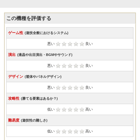
この機種を評価する
ゲーム性
(遊技全般におけるシステム)
悪い
良い
演出
(液晶や出目演出・BGMやサウンド)
悪い
良い
デザイン
(筐体やパネルデザイン)
悪い
良い
攻略性
(勝てる要素はあるか？)
低い
高い
難易度
(遊技性の難しさ)
低い
高い