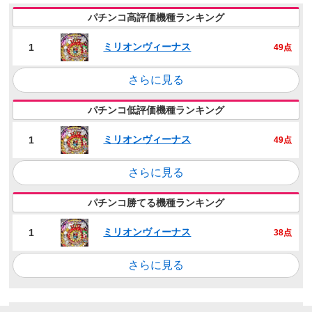
パチンコ高評価機種ランキング
ミリオンヴィーナス
1
49点
さらに見る
パチンコ低評価機種ランキング
ミリオンヴィーナス
1
49点
さらに見る
パチンコ勝てる機種ランキング
ミリオンヴィーナス
1
38点
さらに見る