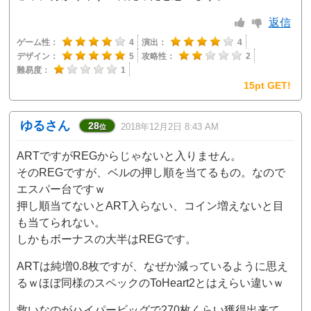
返信
ゲーム性：
4
演出：
4
デザイン：
5
攻略性：
2
難易度：
1
15pt GET!
ゆるさん
28
2018年12月2日 8:43 AM
位
ARTですがREGからじゃないと入りません。
そのREGですが、ベルの押し順を当てるもの。なので
エスパー台ですｗ
押し順当てないとART入らない、コイン増えないと目
も当てられない。
しかもボーナスの大半はREGです。
ARTは純増0.8枚ですが、なぜか減っているように思え
るｗほぼ同様のスペックのToHeart2とはえらい違いｗ
救いなのがハイパービッグで270枚くらい獲得出来て、