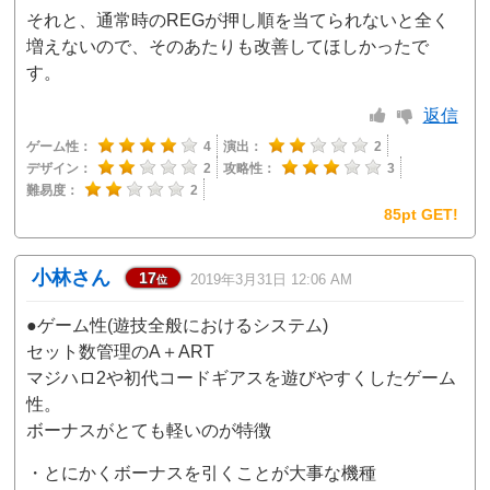
それと、通常時のREGが押し順を当てられないと全く
増えないので、そのあたりも改善してほしかったで
す。
返信
ゲーム性：
4
演出：
2
デザイン：
2
攻略性：
3
難易度：
2
85pt GET!
小林さん
17
2019年3月31日 12:06 AM
位
●ゲーム性(遊技全般におけるシステム)
セット数管理のA＋ART
マジハロ2や初代コードギアスを遊びやすくしたゲーム
性。
ボーナスがとても軽いのが特徴
・とにかくボーナスを引くことが大事な機種