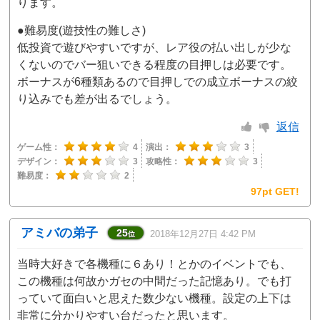
ります。
●難易度(遊技性の難しさ)
低投資で遊びやすいですが、レア役の払い出しが少な
くないのでバー狙いできる程度の目押しは必要です。
ボーナスが6種類あるので目押しでの成立ボーナスの絞
り込みでも差が出るでしょう。
返信
ゲーム性：
4
演出：
3
デザイン：
3
攻略性：
3
難易度：
2
97pt GET!
アミバの弟子
25
2018年12月27日 4:42 PM
位
当時大好きで各機種に６あり！とかのイベントでも、
この機種は何故かガセの中間だった記憶あり。でも打
っていて面白いと思えた数少ない機種。設定の上下は
非常に分かりやすい台だったと思います。