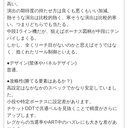
高い。
演出の期待度の持たせ方は良くも悪くもいい加減。
熱そうな演出は比較的熱く、寒そうな演出は比較的寒
い。つまりどちらでも当たる。
中段1ライン機だが、狙えばボーナス図柄が中段にテン
パイしまくる。
しかし、全くリーチ目がないのかと思えばそうではな
く、捻くれたリール制御といえる。
●デザイン(筐体やパネルデザイン)
普通。
●攻略性(勝てる要素はあるか？)
高設定はなかなかのスペックでかなり安定していまし
た。
小役や特定ボーナスに設定差があります。
チケットDDTで共通ベルを見抜くことで精度がさらに
アップします。
レグからの当選率やART中のハズレにも大きな差があ