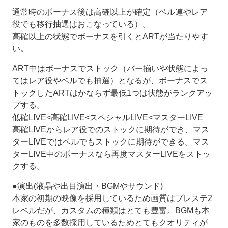
通常時のボーナス後は高確以上が確定（ベル連やレア
役でも移行抽選はおこなっている）。
高確以上の状態でボーナスを引くとARTが当たりやす
い。
ART中はボーナスでストック（バー揃いや状態によっ
てはレア役やベルでも抽選）となるが、ボーナスでス
トックしたARTはかならず最低1つは状態がランクアッ
プする。
低確LIVE<高確LIVE<スペシャルLIVE<マスターLIVE
高確LIVEからレア役でのストックに期待ができ、マス
ターLIVEではベルでもストックに期待ができる。マス
ターLIVE中のボーナスなら再度マスターLIVEをストッ
クする。
●演出(液晶や出目演出・BGMやサウンド)
本家の初期の映像を採用しているため画質はプレステ2
レベルだが、カスタムの種類はとても豊富。BGMも本
家のものを多数採用しているためとてもクオリティが