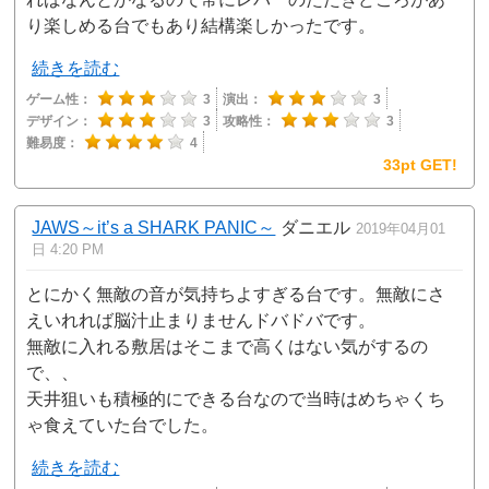
り楽しめる台でもあり結構楽しかったです。
続きを読む
ゲーム性：
3
演出：
3
デザイン：
3
攻略性：
3
難易度：
4
33pt GET!
JAWS～it’s a SHARK PANIC～
ダニエル
2019年04月01
日 4:20 PM
とにかく無敵の音が気持ちよすぎる台です。無敵にさ
えいれれば脳汁止まりませんドバドバです。
無敵に入れる敷居はそこまで高くはない気がするの
で、、
天井狙いも積極的にできる台なので当時はめちゃくち
ゃ食えていた台でした。
続きを読む