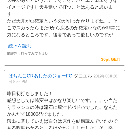
天井があるということでそこそこハイエナ出来そうな
イメージですし天井狙いで打つことはあると思いま
す。
ただ天井がcz確定というのが引っかかりますね。。そ
こでスカッたらまた0から戻るのか確定czなのか非常に
気になるところです。後者であって欲しいのですが
続きを読む
前評判：
打ってみてもよい
30pt GET!
ぱちんこCRあしたのジョーFC
ダニエル
2019年03月28
日 8:52 PM
昨日初打ちしました！
感想としては確変中はかなり楽しいです。。。小当た
りラッシュの時は流石に脳汁ドバドバでした。なんだ
かんだで18000発でました。
演出に関していえば自分は原作を結構読んでいたので
ある程度わかるところは分かりましたしそこそこ楽し