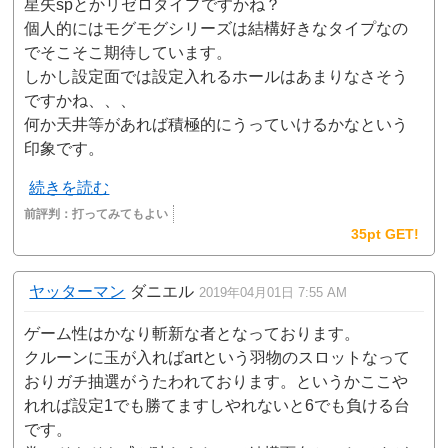
星矢spとかリゼロタイプですかね？
個人的にはモグモグシリーズは結構好きなタイプなの
でそこそこ期待しています。
しかし設定面では設定入れるホールはあまりなさそう
ですかね、、、
何か天井等があれば積極的にうっていけるかなという
印象です。
続きを読む
前評判：
打ってみてもよい
35pt GET!
ヤッターマン
ダニエル
2019年04月01日 7:55 AM
ゲーム性はかなり斬新な者となっております。
クルーンに玉が入ればartという羽物のスロットなって
おりガチ抽選がうたわれております。というかここや
れれば設定1でも勝てますしやれないと6でも負ける台
です。