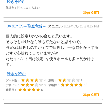
続きを読む
前評判：
打ってみてもよい
30pt GET!
3×3EYES～聖魔覚醒～
ダニエル
2019年03月28日 8:27 PM
個人的に設定1かcかの台だと思います。
そもそもc以外なら誰も打たないと思うので。
設定cは目押しの力が全てで目押し下手な自分からする
とすぐ心折れてしまいますがw
ただイベント日は設定cを使うホールも多々見かけま
す。
続きを読む
ゲーム性：
4
演出：
2
デザイン：
3
攻略性：
5
難易度：
5
26pt GET!