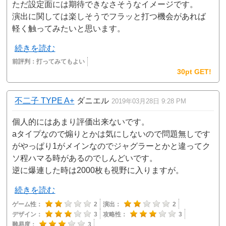
ただ設定面には期待できなさそうなイメージです。
演出に関しては楽しそうでフラッと打つ機会があれば
軽く触ってみたいと思います。
続きを読む
前評判：
打ってみてもよい
30pt GET!
不二子 TYPE A+
ダニエル
2019年03月28日 9:28 PM
個人的にはあまり評価出来ないです。
aタイプなので煽りとかは気にしないので問題無しです
がやっぱり1がメインなのでジャグラーとかと違ってク
ソ程ハマる時があるのでしんどいです。
逆に爆連した時は2000枚も視野に入りますが。
続きを読む
ゲーム性：
2
演出：
2
デザイン：
3
攻略性：
3
難易度：
3