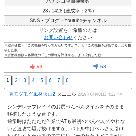
パチンコ評価機種数
28 / 1428 (達成率：2％)
SNS・ブログ・Youtubeチャンネル
リンク設置をご希望の方は
お問い合わせ
ください
※総評価数＝「この機種を打ってみたいですか？」と「この機種を評価する」より投
稿した数
※評価機種数＝各機種の「この機種を評価する」より投稿した数
53
53
1
2
3
4
5
6
7
8
真モグモグ風林火山2
ダニエル
2019年04月01日 4:22 PM
シンデレラブレイドのお尻ぺんぺんタイムをそのまま
移植したような台です。
通常時はただただ作業でATも最初のぺんぺんでやれな
いと速攻で駆け抜けますが、バトル中はベルさえ引け
ればなんとかなるので常にレバーのたたきどころがあ