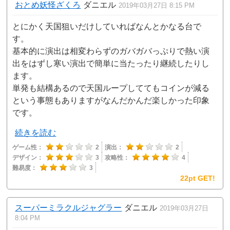
おとめ妖怪ざくろ
ダニエル
2019年03月27日 8:15 PM
とにかく天国狙いだけしていればなんとかなる台で
す。
基本的に演出は相変わらずのガバガバっぷりで熱い演
出をはずし寒い演出で簡単に当たったり継続したりし
ます。
単発も結構あるので天国ループしててもコインが減る
という事態もありますがなんだかんだ楽しかった印象
です。
続きを読む
ゲーム性：
2
演出：
2
デザイン：
3
攻略性：
4
難易度：
3
22pt GET!
スーパーミラクルジャグラー
ダニエル
2019年03月27日
8:04 PM