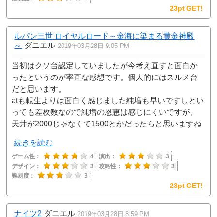
23pt GET!
ルパン三世 ロイヤルロード～金海に染まる黄金神殿
～
ダニエル
2019年03月28日 9:05 PM
当初はクソ台認定していましたが今考え直すと面白か
ったというのが率直な感想です。個人的にはスルメ台
だと思います。
atも転生よりは面白く感じました純増も早いですしとい
っても差枚数なので純増の恩恵は感じにくいですが、
天井が2000じゃなくて1500とかだったらと思いますね
続きを読む
ゲーム性：
4
演出：
3
デザイン：
3
攻略性：
3
難易度：
3
23pt GET!
ナイツ2
ダニエル
2019年03月28日 8:59 PM