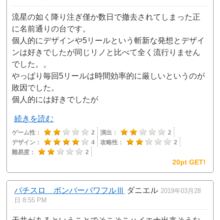
流星の如く降り注ぎ僅か数日で撤去されてしまった正
に名前通りの台です。
個人的にデザインや5リールという斬新な発想とデザイ
ンは好きでしたが同じリノと比べて全く流行りません
でした。。
やっぱり毎回5リールは時間効率的に厳しいというのが
敗因でした。
個人的には好きでしたが
続きを読む
ゲーム性：
2
演出：
2
デザイン：
4
攻略性：
2
難易度：
2
20pt GET!
パチスロ ボンバーパワフルⅢ
ダニエル
2019年03月28
日 8:55 PM