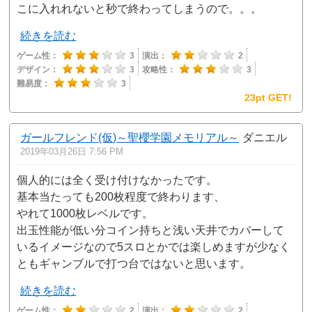
こに入れれないと秒で終わってしまうので。。。
続きを読む
ゲーム性：
3
演出：
2
デザイン：
3
攻略性：
3
難易度：
3
23pt GET!
ガールフレンド(仮)～聖櫻学園メモリアル～
ダニエル
2019年03月26日 7:56 PM
個人的には全く受け付けなかったです。
基本当たっても200枚程度で終わります、
やれて1000枚レベルです。
出玉性能が低い分コイン持ちと浅い天井でカバーして
いるイメージなので5スロとかでは楽しめますが少なく
ともギャンブルで打つ台ではないと思います。
続きを読む
ゲーム性：
2
演出：
2