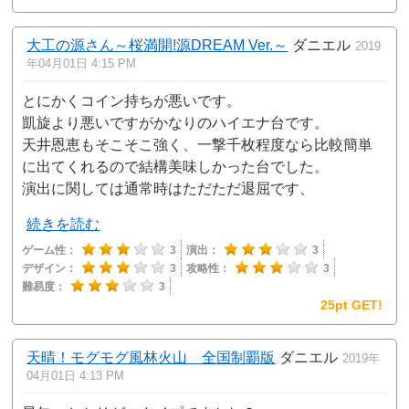
大工の源さん～桜満開!源DREAM Ver.～
ダニエル
2019
年04月01日 4:15 PM
とにかくコイン持ちが悪いです。
凱旋より悪いですがかなりのハイエナ台です。
天井恩恵もそこそこ強く、一撃千枚程度なら比較簡単
に出てくれるので結構美味しかった台でした。
演出に関しては通常時はただただ退屈です、
続きを読む
ゲーム性：
3
演出：
3
デザイン：
3
攻略性：
3
難易度：
3
25pt GET!
天晴！モグモグ風林火山 全国制覇版
ダニエル
2019年
04月01日 4:13 PM