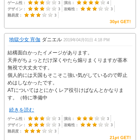
ゲーム性：
3
演出：
4
デザイン：
3
攻略性：
3
難易度：
3
30pt GET!
地獄少女 宵伽
ダニエル
2019年04月01日 4:18 PM
結構面白かったイメージがあります。
天井がちょっとだけ深くやたら煽りまくりますが基本
無視で大丈夫です。
個人的には天国もそこそこ強い気がしているので即止
めはしなかったです。
ATについてはとにかくレア役引けばなんとかなりま
す。（特に準備中
続きを読む
ゲーム性：
3
演出：
3
デザイン：
3
攻略性：
3
難易度：
3
21pt GET!