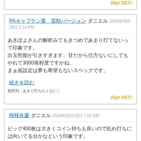
26pt GET!
PAキャプテン翼 雷獣バージョン
ダニエル
2019年03月
29日 5:14 PM
あきぽよさんの解析みてもきつめであまり打てないっ
て印象です。
出玉性能が引きすぎます、甘だから仕方ないにしても
やれて3000発程度ですかね。
まぁ低設定は夢も希望もないスペックです。
続きを読む
前評判：
あまり打ちたくない
25pt GET!
咲桜弁慶
ダニエル
2019年03月29日 7:02 AM
ビッグ400枚は大きくコイン持ちも良いので乱れ打ちに
は向いてる台かなという印象です。