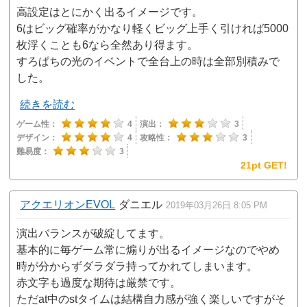
高設定はとにかく出るイメージです。
6はビッグ確率がかなり軽くビッグ上手く引ければ5000
枚浮くことも6なら全然あり得ます。
すろぱちの光のイベントで全台上の時は全部別積みで
した。
続きを読む
ゲーム性：
4
演出：
3
デザイン：
4
攻略性：
3
難易度：
3
21pt GET!
アクエリオンEVOL
ダニエル
2019年03月26日 8:05 PM
演出バランスが破綻してます。
基本的に毎ゲーム常に煽りが出るイメージなのでやめ
時が分からずダラダラ持ってかれてしまいます。
赤文字も過度な期待は厳禁です。
ただat中のstタイムは結構自力感が強く楽しいですがそ