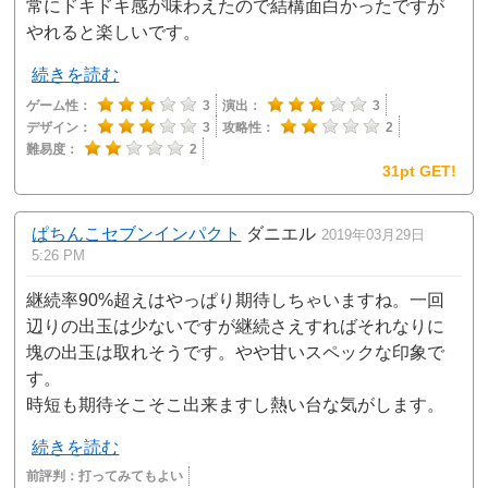
常にドキドキ感が味わえたので結構面白かったですが
やれると楽しいです。
続きを読む
ゲーム性：
3
演出：
3
デザイン：
3
攻略性：
2
難易度：
2
31pt GET!
ぱちんこセブンインパクト
ダニエル
2019年03月29日
5:26 PM
継続率90%超えはやっぱり期待しちゃいますね。一回
辺りの出玉は少ないですが継続さえすればそれなりに
塊の出玉は取れそうです。やや甘いスペックな印象で
す。
時短も期待そこそこ出来ますし熱い台な気がします。
続きを読む
前評判：
打ってみてもよい