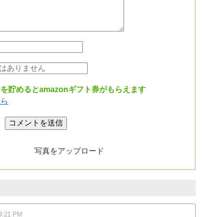
を貯めるとamazonギフト券がもらえます
ちら
写真をアップロード
:21 PM