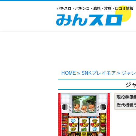
パチスロ・パチンコ・感想・攻略・口コミ情報
HOME
»
SNKプレイモア
»
ジャン
ジ
現役稼働
歴代機種