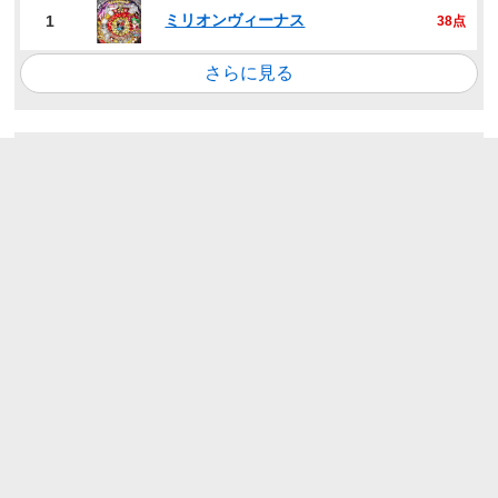
ミリオンヴィーナス
1
38点
さらに見る