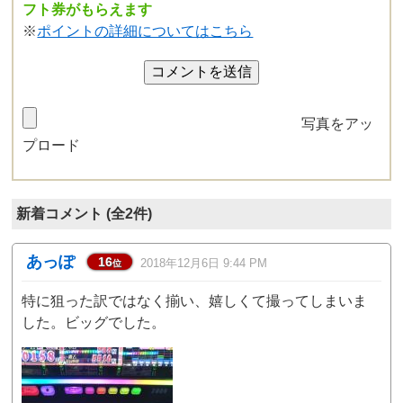
フト券がもらえます
※
ポイントの詳細についてはこちら
写真をアッ
プロード
新着コメント (全2件)
あっぽ
16
2018年12月6日 9:44 PM
位
特に狙った訳ではなく揃い、嬉しくて撮ってしまいま
した。ビッグでした。