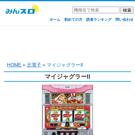
ホーム
初めての方
読者ランキング
問い合わせ
HOME
»
北電子
»
マイジャグラーII
マイジャグラーII