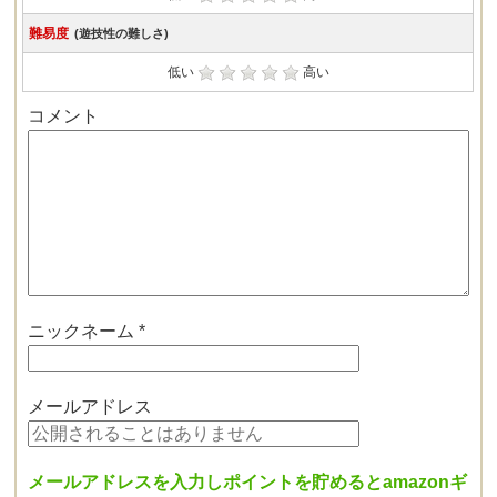
難易度
(遊技性の難しさ)
低い
高い
コメント
ニックネーム
*
メールアドレス
メールアドレスを入力しポイントを貯めるとamazonギ