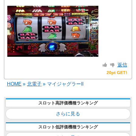
返信
20pt GET!
HOME
»
北電子
»
マイジャグラーII
スロット高評価機種ランキング
さらに見る
スロット低評価機種ランキング