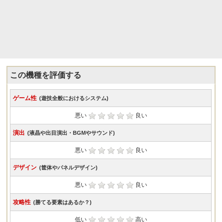
この機種を評価する
ゲーム性
(遊技全般におけるシステム)
悪い
良い
演出
(液晶や出目演出・BGMやサウンド)
悪い
良い
デザイン
(筐体やパネルデザイン)
悪い
良い
攻略性
(勝てる要素はあるか？)
低い
高い