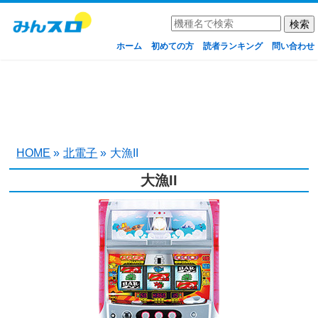
ホーム
初めての方
読者ランキング
問い合わせ
HOME
»
北電子
»
大漁II
大漁II