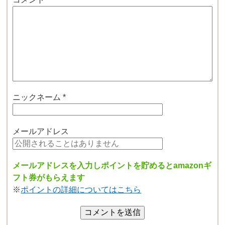
ニックネーム
*
メールアドレス
メールアドレスを入力しポイントを貯めるとamazonギ
フト券がもらえます
※
ポイントの詳細についてはこちら