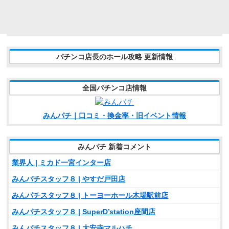
パチンコ店長のホール攻略 更新情報
全国パチンコ店情報
みんパチ｜口コミ・換金率・旧イベント情報
みんパチ 新着コメント
業界人 | ミカド一宮インター店
みんパチスタッフ８ | やすだ戸田店
みんパチスタッフ８ | トーヨーホール木場駅前店
みんパチスタッフ８ | SuperD’station座間店
みんパチスタッフ８ | 大安寺マルハチ