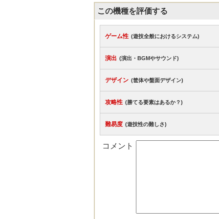
この機種を評価する
ゲーム性
(遊技全般におけるシステム)
演出
(演出・BGMやサウンド)
デザイン
(筐体や盤面デザイン)
攻略性
(勝てる要素はあるか？)
難易度
(遊技性の難しさ)
コメント