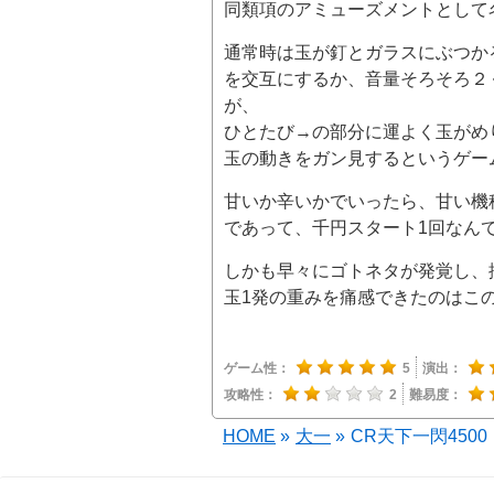
同類項のアミューズメントとして
通常時は玉が釘とガラスにぶつか
を交互にするか、音量そろそろ２
が、
ひとたび→の部分に運よく玉がめ
玉の動きをガン見するというゲー
甘いか辛いかでいったら、甘い機
であって、千円スタート1回なん
しかも早々にゴトネタが発覚し、
玉1発の重みを痛感できたのはこ
ゲーム性：
5
演出：
攻略性：
2
難易度：
HOME
»
大一
»
CR天下一閃4500