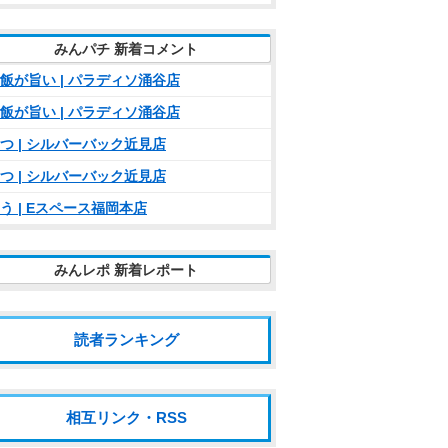
みんパチ 新着コメント
飯が旨い | パラディソ涌谷店
飯が旨い | パラディソ涌谷店
つ | シルバーバック近見店
つ | シルバーバック近見店
う | Eスペース福岡本店
みんレポ 新着レポート
読者ランキング
相互リンク・RSS